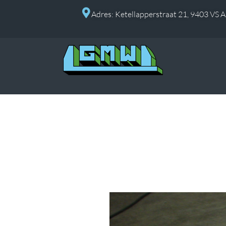
Adres: Ketellapperstraat 21, 9403 VS 