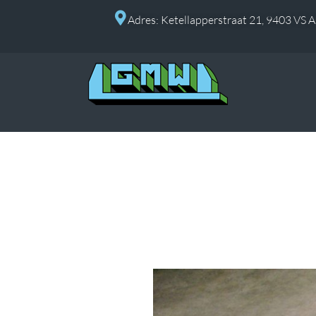
Adres: Ketellapperstraat 21, 9403 VS 