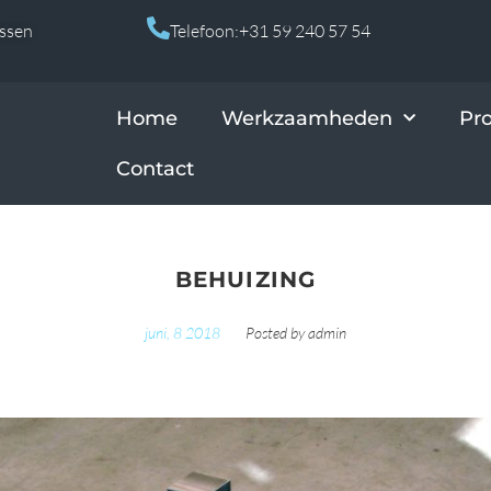
Assen
Telefoon:+31 59 240 57 54
Home
Werkzaamheden
Pr
Contact
BEHUIZING
juni, 8 2018
Posted by
admin