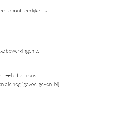
en onontbeerlijke eis.
exe bewerkingen te
deel uit van ons
n die nog “gevoel geven” bij