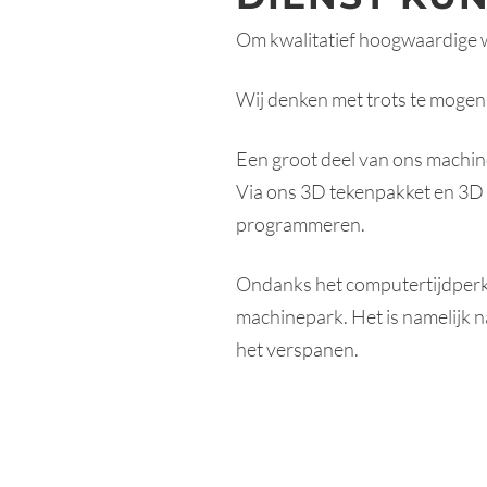
Om kwalitatief hoogwaardige we
Wij denken met trots te mogen
Een groot deel van ons machin
Via ons 3D tekenpakket en 3D 
programmeren.
Ondanks het computertijdperk
machinepark. Het is namelijk n
het verspanen.