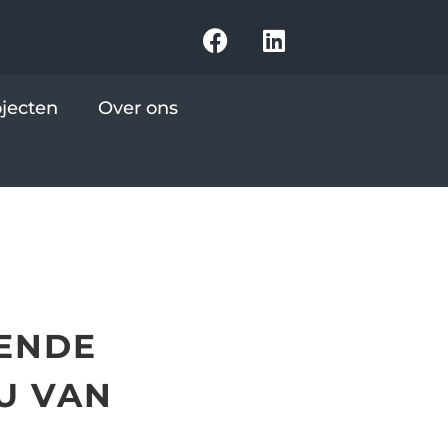
ojecten
Over ons
LENDE
U VAN