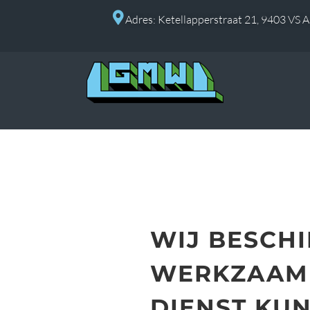
Adres: Ketellapperstraat 21, 9403 VS 
WIJ BESCH
WERKZAAMH
DIENST KUN